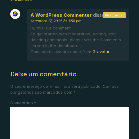
A WordPress Commenter
disse:
Responder
setembro 17, 2025 às 1:58 pm
Hi, this is a comment.
To get started with moderating, editing, and
deleting comments, please visit the Comments
screen in the dashboard.
Commenter avatars come from
Gravatar
.
Deixe um comentário
O seu endereço de e-mail não será publicado.
Campos
obrigatórios são marcados com
*
Comentário
*