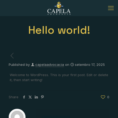
Hello world!
Published by
capelaadvocacia
on
setembro 17, 2025
Welcome to WordPress. This is your first post. Edit or delete
it, then start writing!
Share
0
capelaadvocacia