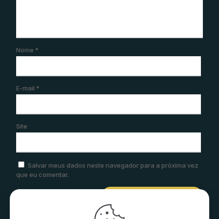
Nome
*
E-mail
*
Site
Salvar meus dados neste navegador para a próxima vez
que eu comentar.